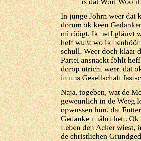
is dat Wort Woohl
In junge Johrn weer dat 
dorum ok keen Gedanken 
mi röögt. Ik heff gläuvt 
heff wußt wo ik henhöör
schull. Weer doch klaar d
Partei ansnackt föhlt heff,
dorop utricht weer, dat 
in uns Gesellschaft fasts
Naja, togeben, wat de Me
geweunlich in de Weeg le
opwussen bün, dat Futter
Gedanken nährt hett. Ok m
Leben den Acker wiest, i
de christlichen Grundged