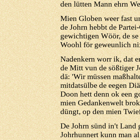
den lütten Mann ehrn We
Mien Globen weer fast un
de Johrn hebbt de Partei-
gewichtigen Wöör, de se 
Woohl för geweunlich ni
Nadenkern worr ik, dat e
de Mitt vun de sößtiger 
dä: 'Wir müssen maßhalt
mitdatsülbe de eegen Diä
Doon hett denn ok een g
mien Gedankenwelt broke
düngt, op den mien Twiefe
De Johrn sünd in't Land 
Johrhunnert kunn man al 