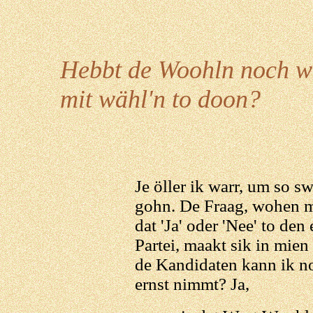
Hebbt de Woohln noch w
mit wähl'n to doon?
Je öller ik warr, um so sw
gohn. De Fraag, wohen mi
dat 'Ja' oder 'Nee' to den
Partei, maakt sik in mie
de Kandidaten kann ik n
ernst nimmt? Ja,