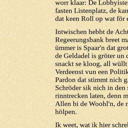
worr klaar: De Lobbyist
fasten Listenplatz, de k
dat keen Roll op wat för 
Intwischen hebbt de Acht
Regeerungsbank breet ma
ümmer is Spaar'n dat gro
de Geldadel is gröter un
snackt se kloog, all wüll
Verdeenst vun een Politik
Pardon dat stimmt nich g
Schröder sik nich in den 
rinntrecken laten, denn 
Allen bi de Woohl'n, de 
hölpen.
Ik weet, wat ik hier schr