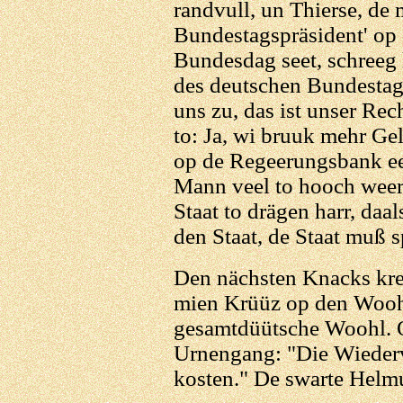
randvull, un Thierse, de 
Bundestagspräsident' op
Bundesdag seet, schreeg 
des deutschen Bundestage
uns zu, das ist unser Re
to: Ja, wi bruuk mehr Ge
op de Regeerungsbank een
Mann veel to hooch weern
Staat to drägen harr, daa
den Staat, de Staat muß s
Den nächsten Knacks kr
mien Krüüz op den Woohlz
gesamtdüütsche Woohl. O
Urnengang: "Die Wiederv
kosten." De swarte Helmu