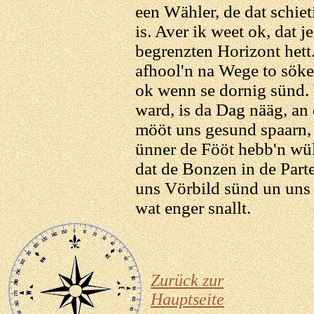
een Wähler, de dat schie
is. Aver ik weet ok, dat 
begrenzten Horizont hett.
afhool'n na Wege to söke
ok wenn se dornig sünd.
ward, is da Dag nääg, an d
mööt uns gesund spaarn,
ünner de Fööt hebb'n wül
dat de Bonzen in de Part
uns Vörbild sünd un uns w
wat enger snallt.
Zurück zur
Hauptseite