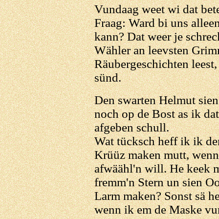
Vundaag weet wi dat bete
Fraag: Ward bi uns alleen
kann? Dat weer je schrec
Wähler an leevsten Grim
Räubergeschichten leest,
sünd.
Den swarten Helmut sien
noch op de Bost as ik d
afgeben schull.
Wat tücksch heff ik ik de
Krüüz maken mutt, wenn 
afwäähl'n will. He keek 
fremm'n Stern un sien Oo
Larm maken? Sonst sä he n
wenn ik em de Maske vun'