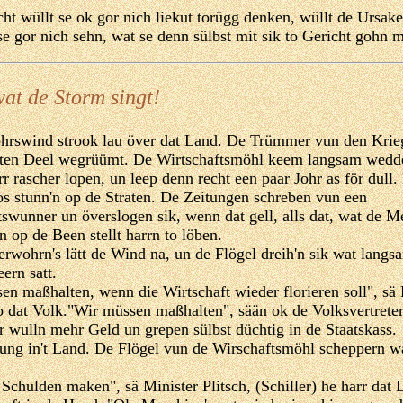
cht wüllt se ok gor nich liekut torügg denken, wüllt de Ursak
se gor nich sehn, wat se denn sülbst mit sik to Gericht gohn 
at de Storm singt!
hrswind strook lau över dat Land. De Trümmer vun den Krie
tsten Deel wegrüümt. De Wirtschaftsmöhl keem langsam wedd
r rascher lopen, un leep denn recht een paar Johr as för dull
s stunn'n op de Straten. De Zeitungen schreben vun een
tswunner un överslogen sik, wenn dat gell, alls dat, wat de 
n op de Been stellt harrn to löben.
rwohrn's lätt de Wind na, un de Flögel dreih'n sik wat langs
ern satt.
en maßhalten, wenn die Wirtschaft wieder florieren soll", sä
o dat Volk."Wir müssen maßhalten", sään ok de Volksvertreter
er wulln mehr Geld un grepen sülbst düchtig in de Staatskass.
ung in't Land. De Flögel vun de Wirschaftsmöhl scheppern wat
Schulden maken", sä Minister Plitsch, (Schiller) he harr dat 