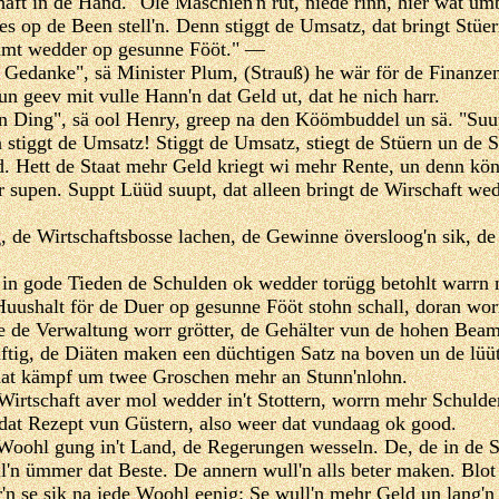
haft in de Hand. "Ole Maschien'n rut, niede rinn, hier wat um
es op de Been stell'n. Denn stiggt de Umsatz, dat bringt Stüer
mt wedder op gesunne Fööt." —
e Gedanke", sä Minister Plum, (Strauß) he wär för de Finanze
un geev mit vulle Hann'n dat Geld ut, dat he nich harr.
en Ding", sä ool Henry, greep na den Köömbuddel un sä. "Suu
 stiggt de Umsatz! Stiggt de Umsatz, stiegt de Stüern un de S
. Hett de Staat mehr Geld kriegt wi mehr Rente, un denn kön
 supen. Suppt Lüüd suupt, dat alleen bringt de Wirschaft we
g, de Wirtschaftsbosse lachen, de Gewinne översloog'n sik, de
t in gode Tieden de Schulden ok wedder torügg betohlt warrn
uushalt för de Duer op gesunne Fööt stohn schall, doran wor
e de Verwaltung worr grötter, de Gehälter vun de hohen Bea
äftig, de Diäten maken een düchtigen Satz na boven un de lü
aat kämpf um twee Groschen mehr an Stunn'nlohn.
irtschaft aver mol wedder in't Stottern, worrn mehr Schulde
dat Rezept vun Güstern, also weer dat vundaag ok good.
oohl gung in't Land, de Regerungen wesseln. De, de in de S
ll'n ümmer dat Beste. De annern wull'n alls beter maken. Blot
'n se sik na jede Woohl eenig: Se wull'n mehr Geld un lang'n