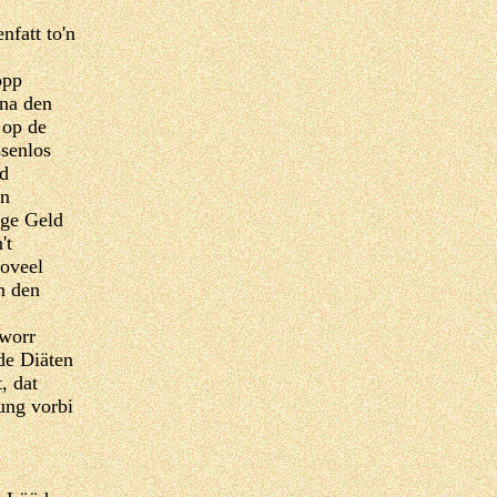
nfatt to'n
opp
na den
 op de
ssenlos
ld
un
ige Geld
't
toveel
n den
 worr
de Diäten
, dat
ung vorbi