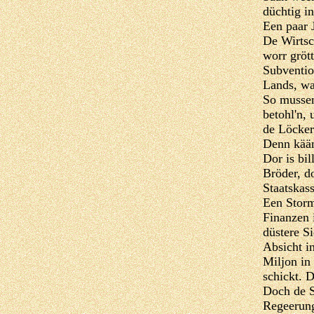
düchtig in
Een paar 
De Wirtsc
worr gröt
Subventio
Lands, wa
So mussen
betohl'n,
de Löcker
Denn kääm
Dor is bi
Bröder, d
Staatskas
Een Storm
Finanzen 
düstere S
Absicht i
Miljon in
schickt. 
Doch de S
Regeerung