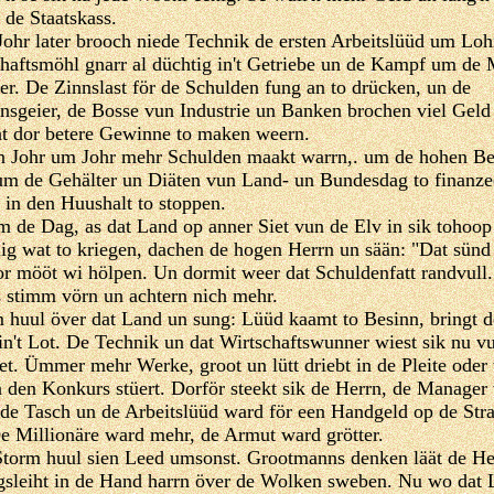
 de Staatskass.
Johr later brooch niede Technik de ersten Arbeitslüüd um Loh
haftsmöhl gnarr al düchtig in't Getriebe un de Kampf um de 
ter. De Zinnslast för de Schulden fung an to drücken, un de
nsgeier, de Bosse vun Industrie un Banken brochen viel Geld
t dor betere Gewinne to maken weern.
 Johr um Johr mehr Schulden maakt warrn,. um de hohen Be
 um de Gehälter un Diäten vun Land- un Bundesdag to finanze
 in den Huushalt to stoppen.
 de Dag, as dat Land op anner Siet vun de Elv in sik tohoop
llig wat to kriegen, dachen de hogen Herrn un sään: "Dat sünd
or mööt wi hölpen. Un dormit weer dat Schuldenfatt randvull
s stimm vörn un achtern nich mehr.
 huul över dat Land un sung: Lüüd kaamt to Besinn, bringt d
in't Lot. De Technik un dat Wirtschaftswunner wiest sik nu v
iet. Ümmer mehr Werke, groot un lütt driebt in de Pleite oder
n den Konkurs stüert. Dorför steekt sik de Herrn, de Manager 
 de Tasch un de Arbeitslüüd ward för een Handgeld op de Stra
De Millionäre ward mehr, de Armut ward grötter.
torm huul sien Leed umsonst. Grootmanns denken läät de He
sleiht in de Hand harrn över de Wolken sweben. Nu wo dat 