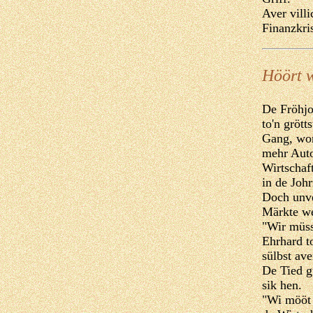
Aver villi
Finanzkri
Höört w
De Fröhjo
to'n gröt
Gang, wor
mehr Auto
Wirtschaf
in de Johr
Doch unve
Märkte we
"Wir müss
Ehrhard t
sülbst av
De Tied g
sik hen.
"Wi mööt 