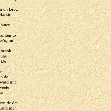
n un Brot.
Märkte
 buten
amten to
er'n, um
 brook.
 uns
. De
e
un de
 ward mit
veele
at
rrn de dat
Land nich