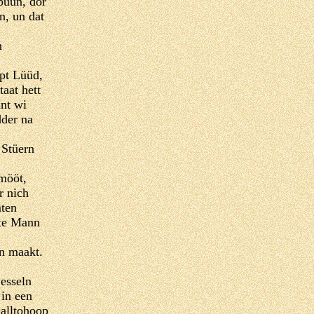
buun, dor
n, un dat
n
pt Lüüd,
taat hett
nt wi
dder na
 Stüern
 mööt,
r nich
mten
üte Mann
n maakt.
esseln
 in een
 alltohoop