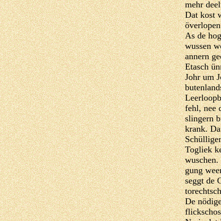
mehr deelt
Dat kost w
överlopen
As de hog
wussen we
annern ge
Etasch ün
Johr um J
butenland
Leerloopb
fehl, nee 
slingern b
krank. Da
Schüllige
Togliek k
wuschen. 
gung weer
seggt de 
torechtsch
De nödige 
flickscho