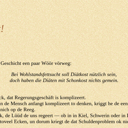
!
 Geschicht een paar Wöör vörweg:
Bei Wohlstandsfettsucht soll Diätkost nützlich sein,
doch haben die Diäten mit Schonkost nichts gemein.
k, dat Regerungsgeschäft is komplizeert.
 de Mensch anfangt komplizeert to denken, kriggt he de een
nich op de Reeg.
k, de Lüüd de uns regeert — ob in in Kiel, Schwerin oder in 
toveel Ecken, un dorum kriegt de dat Schuldenproblem ok ni