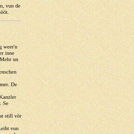
en, vun de
mööt.
g weer'n
er inne
. Mehr un
Menschen
amer. De
 Kanzler
. Se
 still vör
Leiht vun