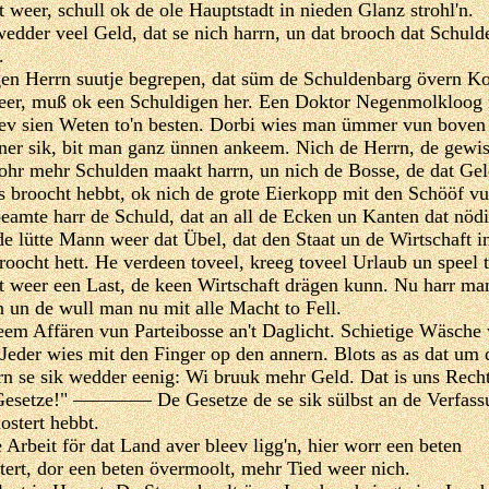
 weer, schull ok de ole Hauptstadt in nieden Glanz strohl'n.
edder veel Geld, dat se nich harrn, un dat brooch dat Schulde
.
en Herrn suutje begrepen, dat süm de Schuldenbarg övern K
er, muß ok een Schuldigen her. Een Doktor Negenmolkloog 
ev sien Weten to'n besten. Dorbi wies man ümmer vun boven
ner sik, bit man ganz ünnen ankeem. Nich de Herrn, de gewi
ohr mehr Schulden maakt harrn, un nich de Bosse, de dat Ge
s broocht hebbt, ok nich de grote Eierkopp mit den Schööf v
eamte harr de Schuld, dat an all de Ecken un Kanten dat nöd
de lütte Mann weer dat Übel, dat den Staat un de Wirtschaft in
roocht hett. He verdeen toveel, kreeg toveel Urlaub un speel 
t weer een Last, de keen Wirtschaft drägen kunn. Nu harr ma
n un de wull man nu mit alle Macht to Fell.
eem Affären vun Parteibosse an't Daglicht. Schietige Wäsche
Jeder wies mit den Finger op den annern. Blots as as dat um 
n se sik wedder eenig: Wi bruuk mehr Geld. Dat is uns Recht
Gesetze!" ———— De Gesetze de se sik sülbst an de Verfass
ostert hebbt.
Arbeit för dat Land aver bleev ligg'n, hier worr een beten
stert, dor een beten övermoolt, mehr Tied weer nich.