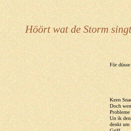
Höört wat de Storm singt
För düsse
Keen Snac
Doch wenn
Probleme 
Un ik den
denkt um 
Griff.