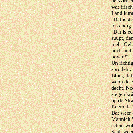
de Wirtsc
wat frisch
Land kum
"Dat is d
toständig 
"Dat is e
suupt, den
mehr Geld
noch mehr
boven!"
Un richti
sprudeln.
Blots, da
wenn de H
dacht. Ne
stegen kr
op de Str
Keem de W
Dat weer 
Männich W
seten, wu
Saak weer